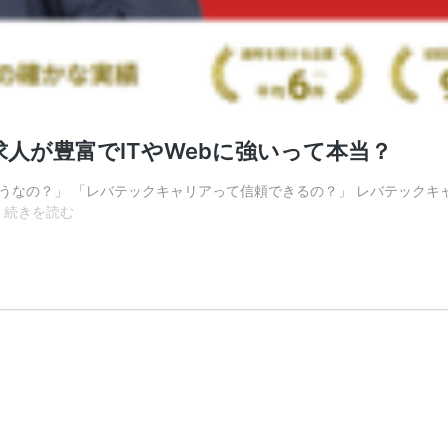
人が豊富でITやWebに強いって本当？
どうなの？」 「レバテックキャリアって信頼できるの？」 レバテック
レ
…
続きを読む
バ
テ
ッ
ク
キ
ャ
リ
ア
の
評
判