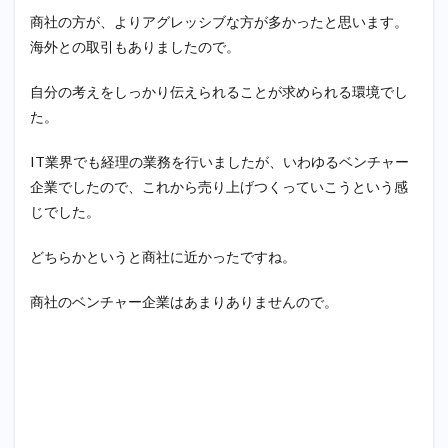
⑥OB
商社
の方が、よりアグレッシブな方が多かったと思います。
訪問
では
海外との取引もありましたので。
どん
な質
自分の考えをしっかり伝えられることが求められる環境でし
問を
する
た。
と思
いま
IT業界でも経理の業務を行いましたが、いわゆるベンチャー
す
企業でしたので、これから売り上げつくっていこうという感
か？
じでした。
7
⑥寺
どちらかというと商社に近かったですね。
畑
氏
オス
商社のベンチャー企業はあまりありませんので。
スメ
の業
界は
あり
ます
か？
8