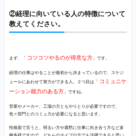
さ
い。
②経理に向いている人の特徴について
3
教えてください。
③就
活生
のと
きに
やっ
てい
コツコツやるのが得意な方
た対
まず、「
」です。
策
は？
経理の仕事はやることが最初から決まっているので、スケジ
4
コミュニケ
ュールにあわせて努力ができる人。２つ目は「
④い
まま
ーション能力のある方
」ですね。
で行
って
きた
営業やメーカー、工場の方ともやりとりが必要ですので、
対策
色々部門とのコミュ力が必要になると思います。
で一
番良
性格面で言うと、明るい方や寡黙に仕事に向き合う方など多
かっ
たも
種多様ですので、どちらのタイプの方でも活躍できると思い