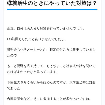
⑦文
③就活生のときにやっていた対策は？
系に
向い
てい
るメ
ーカ
ー
正直、自分はあんまり対策を行っていませんでした。
は？
9
OB訪問もしたことありませんでしたし。
⑧中
堅企
説明会も化学メーカーとか 特定のところに集中していまし
業の
たので
オス
スメ
の調
もっと視野を広く持って、もうちょっと社会人の話を聞いて
べ方
おけばよかったなと思っています。
はど
のよ
うな
３回生の６月くらいから始めたのですが、大学生当時は対面
もの
であった
があ
りま
す
合同説明会など、そこに参加することが多かったですね。
か？