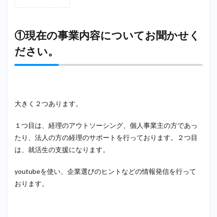
1
①現
在の
事業
①現在の事業内容についてお聞かせく
内容
ださい。
につ
いて
お聞
かせ
くだ
さ
い。
大きく２つあります。
2
１つ目は、経理のアウトソーシング、個人事業主の方であっ
②経
理に
たり、法人の方の経理のサポートを行っております。２つ目
向い
は、就活生の支援になります。
てい
る人
の特
youtubeを使い、企業選びのヒントなどの情報発信を行って
徴に
おります。
つい
て教
えて
くだ