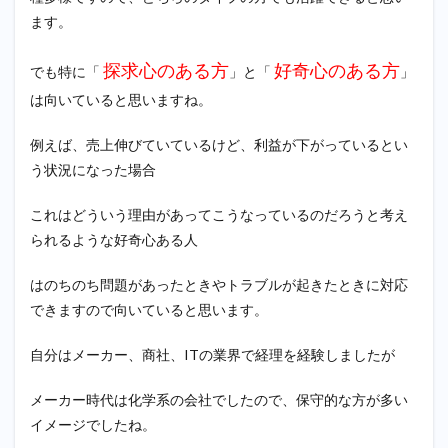
のは
ます。
何が
あり
ます
探求心のある方
好奇心のある方
でも特に「
」と「
」
か？
は向いていると思いますね。
5
⑤も
例えば、売上伸びていているけど、利益が下がっているとい
し現
在、
う状況になった場合
２４
卒の
これはどういう理由があってこうなっているのだろうと考え
就活
られるような好奇心ある人
生と
なる
とし
はのちのち問題があったときやトラブルが起きたときに対応
たら
できますので向いていると思います。
どの
よう
な事
自分はメーカー、商社、ITの業界で経理を経験しましたが
をし
ます
メーカー時代は化学系の会社でしたので、保守的な方が多い
か？
イメージでしたね。
6