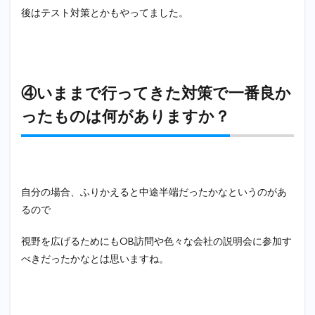
後はテスト対策とかもやってました。
10
⑨自
身の
社会
人経
験か
④いままで行ってきた対策で一番良か
ら学
んだ
ったものは何がありますか？
こと
あっ
たら
教え
てく
ださ
自分の場合、ふりかえると中途半端だったかなというのがあ
い。
るので
11
⑩最
視野を広げるためにもOB訪問や色々な会社の説明会に参加す
後に
ＰＲ
べきだったかなとは思いますね。
事
項、
就活
生に