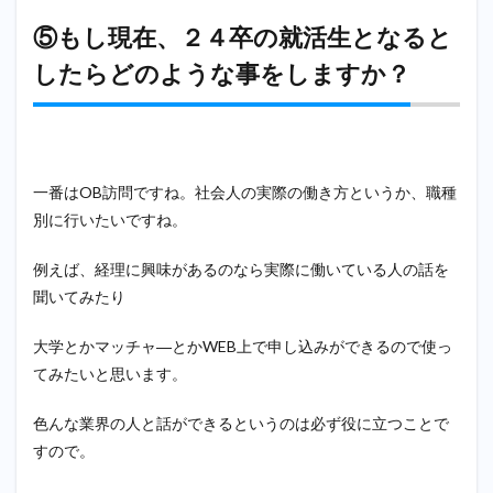
アド
バイ
⑤もし現在、２４卒の就活生となると
スな
どあ
したらどのような事をしますか？
りま
した
らお
願い
しま
す。
一番はOB訪問ですね。社会人の実際の働き方というか、職種
12
別に行いたいですね。
⑪就
活生
例えば、経理に興味があるのなら実際に働いている人の話を
への
聞いてみたり
アド
バイ
ス
大学とかマッチャ―とかWEB上で申し込みができるので使っ
13
てみたいと思います。
↓就活
生必
色んな業界の人と話ができるというのは必ず役に立つことで
見の
すので。
寺畑
氏の
チャ