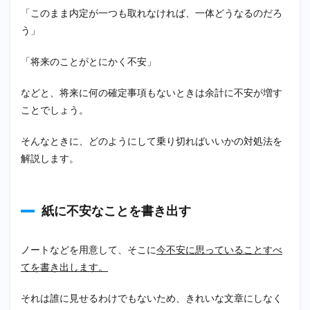
い
「このまま内定が一つも取れなければ、一体どうなるのだろ
3.1
う」
さら
に勉
「将来のことがとにかく不安」
強し
たい
などと、将来に何の確定事項もないときは余計に不安が増す
なら
大学
ことでしょう。
院や
専門
そんなときに、どのようにして乗り切ればいいかの対処法を
学校
に進
解説します。
学す
る
3.2
紙に不安なことを書き出す
就活
留年
して
ノートなどを用意して、そこに
今不安に思っていることすべ
次の
年に
てを書き出します。
頑張
る
それは誰に見せるわけでもないため、きれいな文章にしなく