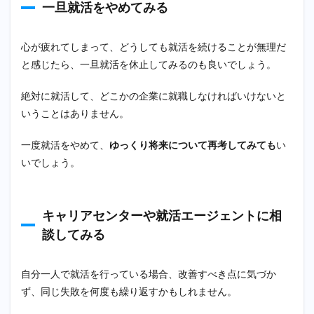
就活
一旦就活をやめてみる
を楽
しい
もの
心が疲れてしまって、どうしても就活を続けることが無理だ
と考
と感じたら、一旦就活を休止してみるのも良いでしょう。
える
ため
のコ
絶対に就活して、どこかの企業に就職しなければいけないと
ツ
いうことはありません。
4.1
日々
一度就活をやめて、
ゆっくり将来について再考してみても
い
の小
いでしょう。
さな
楽し
みを
用意
キャリアセンターや就活エージェントに相
して
おく
談してみる
4.2
就活
自分一人で就活を行っている場合、改善すべき点に気づか
を通
じて
ず、同じ失敗を何度も繰り返すかもしれません。
さま