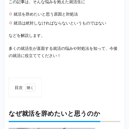
この記事は、そんな悩みを抱えた就活生に
就活を辞めたいと思う原因と対処法
就活は絶対しなければならないというものではない
などを解説します。
多くの就活生が直面する就活の悩みや対処法を知って、今後
の就活に役立ててください！
目次
1
なぜ
就活
を辞
なぜ就活を辞めたいと思うのか
めた
いと
思う