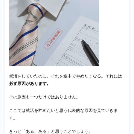
のか
1.1
原因
1. 内
定が
なか
なか
もら
えな
いた
め
1.2
就活をしていたのに、それを途中でやめたくなる。それには
原因
2. 将
必ず原因があります。
来何
をし
その原因も一つだけではありません。
たい
のか
ハッ
ここでは就活を辞めたいと思う代表的な原因を見ていきま
キリ
す。
して
いな
いた
きっと「ある、ある」と思うことでしょう。