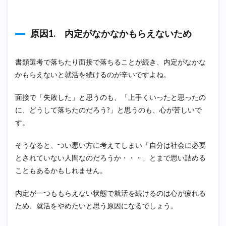
め
1.3
原因
原因1. 内定がなかなかもらえないため
3. 圧
迫面
接が
書類選考で落ちたり面接で落ちることが続き、内定がなかな
あっ
かもらえないと就活を続けるのが辛いですよね。
たた
め
面接で「失敗した」と思うのも、「上手くいったと思ったの
1.4
に、どうして落ちたのだろう?」と思うのも、心が苦しいで
原因
4. 志
す。
望動
機が
そうなると、つい悪い方に考えてしまい「自分は社会に必要
なか
なか
とされていない人間なのだろうか・・・」とまで思い詰める
浮か
こともあるかもしれません。
ばな
いた
め
内定が一つももらえない状態で就活を続けるのは心が疲れる
ため、就活をやめたいと思う原因になるでしょう。
1.5
原因