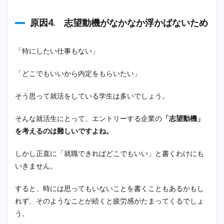
人と
比べ
原因4. 志望動機がなかなか浮かばないため
ない
よう
にす
「特にしたい仕事もない」
る
2.5
「どこでもいいから内定をもらいたい」
面接
で落
そう思って就活をしている学生は多いでしょう。
ちた
＝自
分を
そんな就活生にとって、エントリーする企業の
「志望動機」
否定
を考えるのは難しいですよね。
され
たと
考え
しかし正直に「就職できればどこでもいい」と書くわけにも
ない
いきません。
2.6
就活
すると、時には思ってもいないことを書くこともあるかもし
のこ
れず、そのようなことが続くと疲労感がたまってくるでしょ
とで
はな
う。
く就