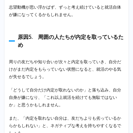
活後
志望動機が思い浮かばず、ずっと考え続けていると就活自体
の未
が嫌になってくるかもしれません。
来を
想像
して
みる
原因5. 周囲の人たちが内定を取っているた
2.7
め
ゲー
ム感
覚で
周りの友だちや知り合いが次々と内定を取っていき、自分だ
取り
組ん
けがまだ内定をもらっていない状態になると、就活のやる気
でみ
が失せるでしょう。
る
2.8
「どうして自分だけ内定が取れないのか」と落ち込み、自分
さま
自身が嫌になり、「これ以上就活を続けても無駄ではない
ざま
な就
か」と思うかもしれません。
活サ
ービ
また、「内定を取れない自分は、友だちよりも劣っているか
スを
らかもしれない」と、ネガティブな考えを持ちやすくなるで
利用
して
しょう。