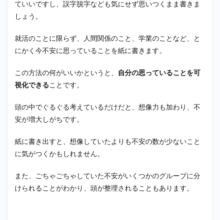
3.3
ていいですし、誤字脱字なども気にせず思いつくまま書きま
フリ
しょう。
ータ
ーか
就活のことに限らず、人間関係のこと、学業のことなど、と
らの
正社
にかく今不安に思っていることを紙に書きます。
員を
目指
この方法の何がいいかというと、
自分の思っていることを可
す
視化できる
ことです。
3.4
覚悟
頭の中でぐるぐる考えているだけだと、想像力も加わり、不
があ
るな
安が増大しがちです。
ら起
業・
紙に書き出すと、想像していたよりも不安の数が少ないこと
フリ
ーラ
に気がつくかもしれません。
ンス
にな
また、ごちゃごちゃしていた不安がいくつかのグループに分
る方
法も
けられることがわかり、頭が整理されることもあります。
ある
4