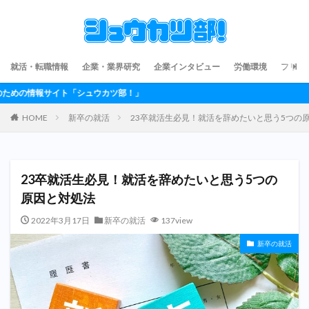
就活・転職情報
企業・業界研究
企業インタビュー
労働環境
フリー
ト「シュウカツ部！」
HOME
新卒の就活
23卒就活生必見！就活を辞めたいと思う5つの
23卒就活生必見！就活を辞めたいと思う5つの
原因と対処法
2022年3月17日
新卒の就活
137view
新卒の就活