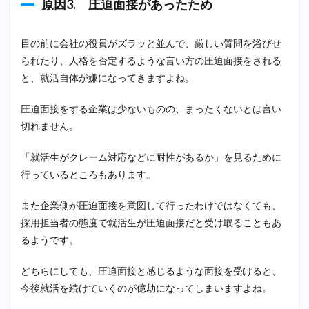
書き
原因3. 圧迫面接があったため
出す
2.2
目の前に会社の役員がズラッと並んで、厳しい質問を浴びせ
一旦
られたり、人格を否定するような言い方の圧迫面接をされる
就活
をや
と、就活自体が嫌になってきますよね。
めて
みる
圧迫面接をする企業は少ないものの、まったくないとは言い
2.3
切れません。
キャ
リア
「就活生がクレーム対応などに耐性があるか」を見るために
セン
ター
行っているところもあります。
や就
活エ
また企業側が圧迫面接を意図して行ったわけではなくても、
ージ
ェン
採用担当者の態度で就活生が圧迫面接だと受け取ることもあ
トに
るようです。
相談
して
どちらにしても、圧迫面接と感じるような面接を受けると、
みる
今後就活を続けていくのが億劫になってしまいますよね。
2.4
他の