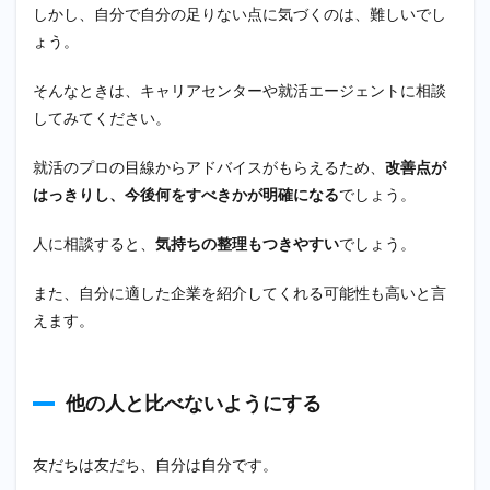
ざま
しかし、自分で自分の足りない点に気づくのは、難しいでし
な人
ょう。
と交
流し
てみ
そんなときは、キャリアセンターや就活エージェントに相談
る
してみてください。
4.3
友だ
就活のプロの目線からアドバイスがもらえるため、
改善点が
ちと
はっきりし、今後何をすべきかが明確になる
でしょう。
協力
して
取り
人に相談すると、
気持ちの整理もつきやすい
でしょう。
組む
5
また、自分に適した企業を紹介してくれる可能性も高いと言
【ま
えます。
と
め】
就活
はや
他の人と比べないようにする
めた
くな
るも
友だちは友だち、自分は自分です。
のだ
が、