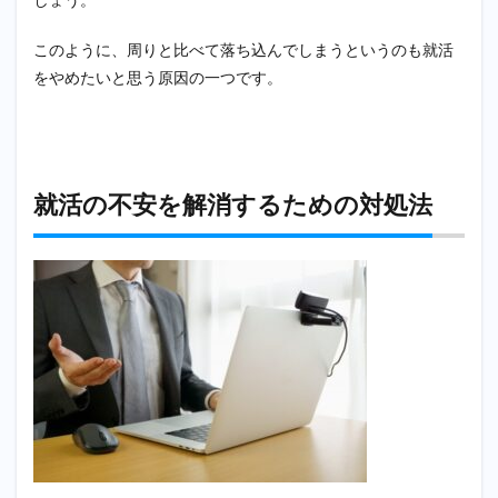
みる
2.9
このように、周りと比べて落ち込んでしまうというのも就活
就活
をやめたいと思う原因の一つです。
サー
ビス
以外
の方
法で
就活
就活の不安を解消するための対処法
して
みる
3
就活
は絶
対し
なけ
れば
なら
ない
とい
うも
ので
はな