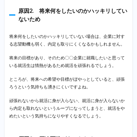
5. 周
囲の
原因2. 将来何をしたいのかハッキリしてい
人た
ちが
ないため
内定
を取
って
将来何をしたいのかハッキリしていない場合は、企業に対す
いる
る志望動機も弱く、内定も取りにくくなるかもしれません。
ため
2
将来の目標があり、そのため〇〇企業に就職したいと思って
就活
いる就活生は情熱があるため就活を頑張れるでしょう。
の不
安を
解消
ところが、将来への希望や目標がぼやっとしていると、頑張
する
ろうという気持ちも湧きにくいですよね。
ため
の対
処法
頑張れないから就活に身が入らない、就活に身が入らないか
ら内定も取れないというループになってしまうと、就活をや
2.1
紙に
めたいという気持ちになりやすくなるでしょう。
不安
なこ
とを