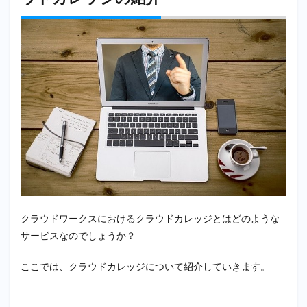
ログラ
ム
2.3
転職
の決
断に
お勧
め理
由
２：
クラ
ウド
カレ
ッジ
の仲
間に
相談
クラウドワークスにおけるクラウドカレッジとはどのような
でき
サービスなのでしょうか？
る
2.3.1
ここでは、クラウドカレッジについて紹介していきます。
ハタラ
ク相談
室と