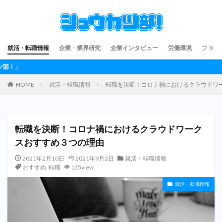
就活・転職情報
企業・業界研究
企業インタビュー
労働環境
フリー
就活・転職生
HOME
就活・転職情報
転職を決断！コロナ禍におけるクラウドワ
転職を決断！コロナ禍におけるクラウドワーク
スおすすめ３つの理由
2021年2月10日
2021年9月2日
就活・転職情報
おすすめ
,
転職
135view
就活・転職情報