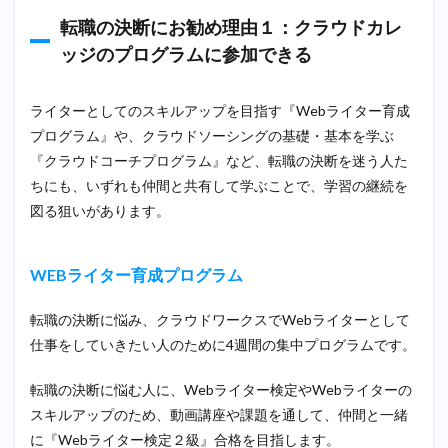
ジ・
プロ
転職の決断にお勧め理由１：クラウドカレ
グラ
ッジのプログラムに参加できる
ム申
し込
み詳
ライターとしてのスキルアップを目指す『Webライター育成
細と
参加
プログラム』や、クラウドソーシングの基礎・基本を学ぶ
者の
『クラウドコーチプログラム』など、転職の決断を迷う人た
声
ちにも、いずれも仲間と共有して学ぶことで、学習の継続を
4
図る狙いがあります。
まと
め
WEBライター育成プログラム
転職の決断に悩み、クラウドワークスでWebライターとして
仕事をしていきたい人のために4週間の集中プログラムです。
転職の決断に悩む人に、Webライター検定やWebライターの
スキルアップのため、動画講座や課題を通して、仲間と一緒
に『Webライター検定２級』合格を目指します。