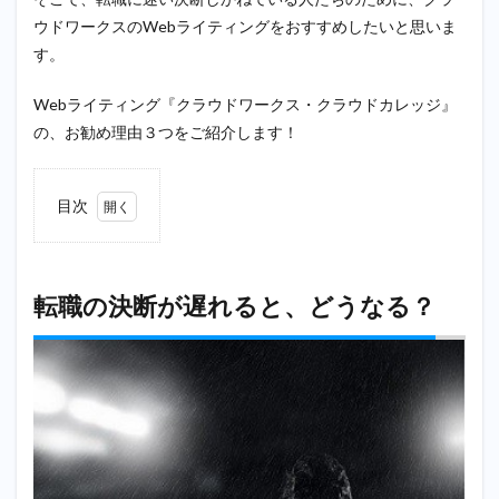
ウドワークスのWebライティングをおすすめしたいと思いま
す。
Webライティング『クラウドワークス・クラウドカレッジ』
の、お勧め理由３つをご紹介します！
目次
1
転職
の決
断が
転職の決断が遅れると、どうなる？
遅れ
る
と、
どう
な
る？
2
転職
の決