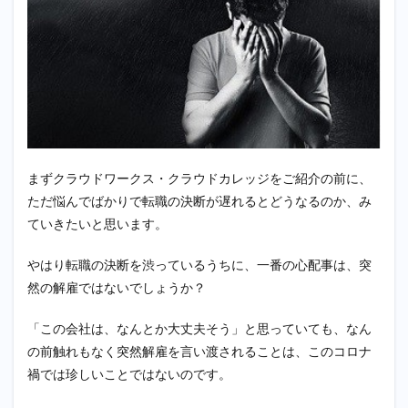
断！
クラ
ウド
ワー
ク
ス・
クラ
ウド
カレ
ッジ
の紹
まずクラウドワークス・クラウドカレッジをご紹介の前に、
介
ただ悩んでばかりで転職の決断が遅れるとどうなるのか、み
2.1
ていきたいと思います。
クラ
ウド
やはり転職の決断を渋っているうちに、一番の心配事は、突
カレ
然の解雇ではないでしょうか？
ッジ
と
は？
「この会社は、なんとか大丈夫そう」と思っていても、なん
2.2
の前触れもなく突然解雇を言い渡されることは、このコロナ
転職
禍では珍しいことではないのです。
の決
断に