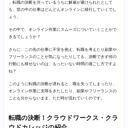
、転職の決断を渋っているうちに解雇が避けられたとして
お勧
め理
も、世の中の仕事はどんどんオンラインに移行していくでし
由
ょう。
１：
クラ
ウド
その中で、オンライン作業にスムーズについていくことがで
カレ
きるでしょうか？
ッジ
のプ
さらに、この先の仕事に不安を抱え、転職を考えたり副業や
ログ
ラム
フリーランスのことが気になったりしても、決断できず何の
に参
行動にも移せないのは、もったいない時間の過ごし方ですよ
加で
きる
ね？
2.2.1
このように転職の決断が遅れると、職を失ってしまったり、
WEBラ
イター
オンライン作業に支障をきたしたり、副業やフリーランスの
育成プ
ことも分からないまま、ただ時が流れていくのです。
ログラ
ム
2.2.2
転職の決断！クラウドワークス・クラ
CWスタ
ウドカレッジの紹介
ートプ