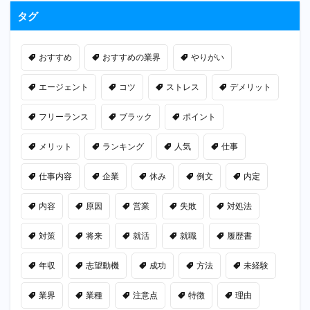
タグ
おすすめ
おすすめの業界
やりがい
エージェント
コツ
ストレス
デメリット
フリーランス
ブラック
ポイント
メリット
ランキング
人気
仕事
仕事内容
企業
休み
例文
内定
内容
原因
営業
失敗
対処法
対策
将来
就活
就職
履歴書
年収
志望動機
成功
方法
未経験
業界
業種
注意点
特徴
理由