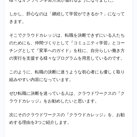
ドワー
クスの
使い方
しかし、肝心なのは「継続して学習ができるか？」になって
を紹介
きます。
してい
る
そこでクラウドカレッジは、転職を決断できずにいる人たち
2.4.2
のためにも、仲間づくりとして『コミュニティ学習』とコー
WEBラ
チングとして『変革へのガイド』を柱に、自分らしい働き方
イター
として
の実行を支援する様々なプログラムを用意しているのです。
働く基
本を知
このように、転職の決断に迷うような初心者にも優しく取り
ること
ができ
組みやすい内容になっています。
る
ぜひ転職に決断を迷っている人は、クラウドワークスの『ク
3
転職
ラウドカレッジ』をお勧めしたいと思います。
の決
断！
次にそのクラウドワークスの『クラウドカレッジ』を、お勧
クラ
ウド
めする理由を3つご紹介します。
カレ
ッ