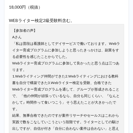
18,000円（税抜）
WEBライター検定2級受験料含む。
【参加者の声】
Aさん
「私は普段は看護師としてデイサービスで働いております。 Webラ
イター育成プログラムに参加しようと思ったきっかけは、副業をす
る必要性を感じたことからでした。
Webライター育成プログラムに参加して良かったと思う点は三つあ
ります。
1.Webライティング仲間ができた2.Webライティングにおける教科
書を自分で構築できた3.Webライター検定を受験、合格できた
Webライター育成プログラムを通して、グループが形成されること
で、 「他の仲間が頑張っているなら、自分も同じくらい、『なんと
かして』時間作って食いつこう」 そう思えたことが大きかったで
す。
結果、無事合格できたのですが案件リサーチやセールスはこれから
実践で数をこなしていこうという段階です。ライターとしての駆け
出しですが、自信が付き「自分に合わない案件は合わない」と思え