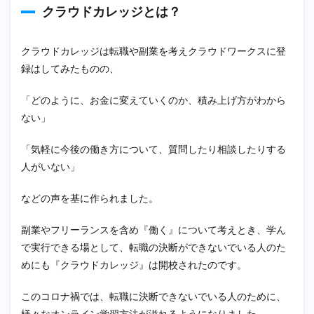
は？
クラウドカレッジとは？
2.4
転職
クラウドカレッジは転職や副業を考えクラウドワークスに登
の決
断に
録はしてみたものの、
お勧
め理
「どのように、お金に変えていくのか、積み上げ方がわから
由
ない」
３：
クラ
ウド
「気軽に今後の働き方について、質問したり相談したりする
カレ
人がいない」
ッジ
の動
画や
などの声を基に作られました。
記事
で学
副業やフリーランスを含め『働く』について考えとき、学ん
ぶこ
とが
で実行できる場として、転職の決断ができないでいる人のた
でき
めにも『クラウドカレッジ』は開校されたのです。
る
2.4.1
このコロナ禍では、転職に決断できないでいる人のために、
クラウ
様々なオンライン学習方法が溢れるようになりました。