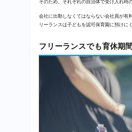
そのため、それぞれの自治体で受け入れ時
利
用
会社に出勤しなくてはならない会社員が有
で
き
リーランスは子どもを認可保育園に預けに
る
支
援
フリーランスでも育休期
制
度
3.1
出産
育児
一時
金
3.2
妊婦
健診
の補
助