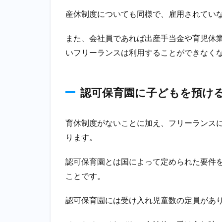
か
る
産休制度についても同様で、雇用されてい
費
用
また、会社員であれば出産手当金や育児休
は
いフリーランスは利用することができなく
同
じ
3
認可保育園に子どもを預け
フ
リ
ー
育休制度がないことに加え、フリーランス
ラ
ン
ります。
ス
が
認可保育園とは国によって定められた要件
育
ことです。
休
期
間
認可保育園には受け入れ児童数の定員があ
中
に