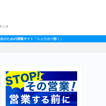
ランス
ト「シュウカツ部！」