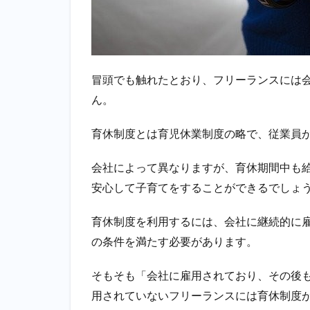
もを
預け
るの
も難
しい
冒頭でも触れたとおり、フリーランスには
2
ん。
フ
リ
育休制度とは育児休業制度の略で、従業員
ー
ラ
会社によって異なりますが、育休期間中も
ン
ス
安心して子育てをすることができるでしょ
で
も
育休制度を利用するには、会社に継続的に
育
休
の条件を満たす必要があります。
期
間
そもそも「会社に雇用されており、その後
に
用されていないフリーランスには育休制度
か