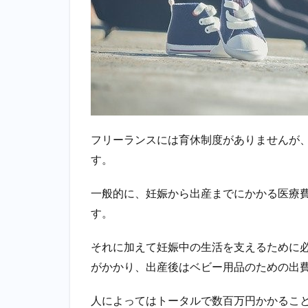
3.3
児童
手当
3.4
子ど
もの
医療
費助
成制
フリーランスには育休制度がありませんが
度
す。
4
フ
一般的に、妊娠から出産までにかかる医療費
リ
す。
ー
ラ
それに加えて妊娠中の生活を支えるために
ン
ス
がかかり、出産後はベビー用品のための出
な
ら
人によってはトータルで数百万円かかるこ
で