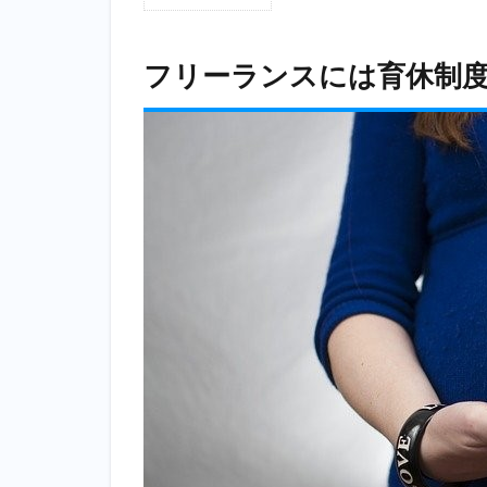
1
フ
リ
フリーランスには育休制
ー
ラ
ン
ス
に
は
育
休
制
度
が
な
い
1.1
認可
保育
園に
子ど