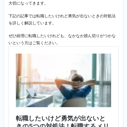
大切になってきます。
進行で
仕事を
こなす
下記の記事では転職したいけれど勇気が出ないときの対処法
マルチ
を詳しく解説しています。
タスク
力
ぜひ経理に転職したいけれども、なかなか踏ん切りがつかな
3
いという方はご覧ください。
【経理
に転
職！】
採用者
はここ
を見て
いる！
転職の
ときの
面接ポ
イント
3.1
【経理
に転
職！】
採用者