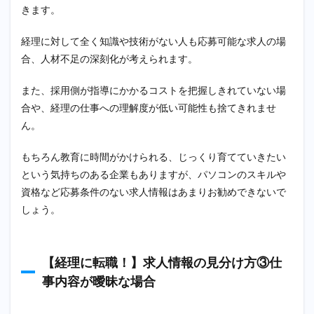
きます。
2
【経理
経理に対して全く知識や技術がない人も応募可能な求人の場
に転職
するた
合、人材不足の深刻化が考えられます。
めのポ
イン
また、採用側が指導にかかるコストを把握しきれていない場
ト！】
企業へ
合や、経理の仕事への理解度が低い可能性も捨てきれませ
アピー
ん。
ルする
ための
事前準
もちろん教育に時間がかけられる、じっくり育てていきたい
備！
という気持ちのある企業もありますが、パソコンのスキルや
2.1
資格など応募条件のない求人情報はあまりお勧めできないで
【経理
しょう。
に転
職！】
事前準
備①資
【経理に転職！】求人情報の見分け方③仕
格につ
事内容が曖昧な場合
いて企
業にア
ピール