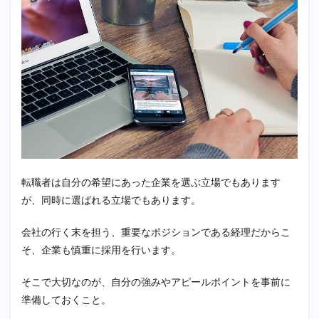
たのス
キルや
経験を
活かし
て！】
満足で
きる経
理への
転職を
転職者は自分の希望にあった企業を選ぶ立場でもあります
が、同時に選ばれる立場でもあります。
会社の行く末を担う、重要なポジションである経理だからこ
そ、企業も慎重に採用を行います。
そこで大切なのが、自分の強みやアピールポイントを事前に
準備しておくこと。