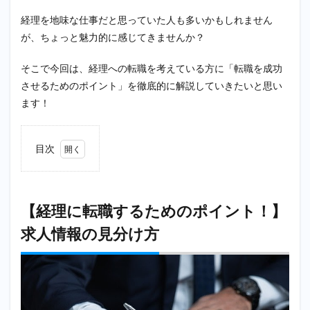
経理を地味な仕事だと思っていた人も多いかもしれません
が、ちょっと魅力的に感じてきませんか？
そこで今回は、経理への転職を考えている方に「転職を成功
させるためのポイント」を徹底的に解説していきたいと思い
ます！
目次
1
【経理
に転職
するた
【経理に転職するためのポイント！】
めのポ
求人情報の見分け方
イン
ト！】
求人情
報の見
分け方
1.1