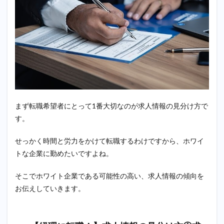
【経理
に転
職！】
求人情
報の見
分け方
①求人
掲載の
期間を
見るべ
し！
まず転職希望者にとって1番大切なのが求人情報の見分け方で
1.2
す。
【経理
に転
職！】
せっかく時間と労力をかけて転職するわけですから、ホワイ
求人情
トな企業に勤めたいですよね。
報の見
分け方
②資格
そこでホワイト企業である可能性の高い、求人情報の傾向を
やスキ
お伝えしていきます。
ルの条
件を見
るべ
し！