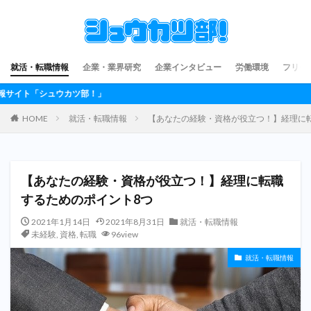
就活・転職情報
企業・業界研究
企業インタビュー
労働環境
フリー
部！」
HOME
就活・転職情報
【あなたの経験・資格が役立つ！】経理に
【あなたの経験・資格が役立つ！】経理に転職
するためのポイント8つ
2021年1月14日
2021年8月31日
就活・転職情報
未経験
,
資格
,
転職
96view
就活・転職情報