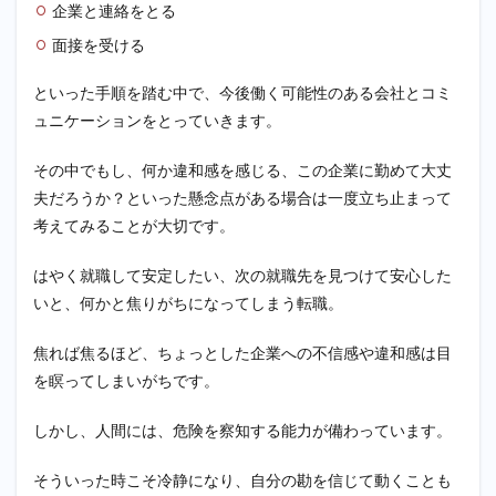
企業と連絡をとる
備②ス
キルや
面接を受ける
経験に
ついて
といった手順を踏む中で、今後働く可能性のある会社とコミ
アピー
ルする
ュニケーションをとっていきます。
ために
その中でもし、何か違和感を感じる、この企業に勤めて大丈
2.2.1
①求め
夫だろうか？といった懸念点がある場合は一度立ち止まって
られる
考えてみることが大切です。
スピー
ド・正
はやく就職して安定したい、次の就職先を見つけて安心した
確さに
対応で
いと、何かと焦りがちになってしまう転職。
きる力
2.2.2
焦れば焦るほど、ちょっとした企業への不信感や違和感は目
②コミ
を瞑ってしまいがちです。
ュニケ
ーショ
しかし、人間には、危険を察知する能力が備わっています。
ン能力
2.2.3
そういった時こそ冷静になり、自分の勘を信じて動くことも
③同時