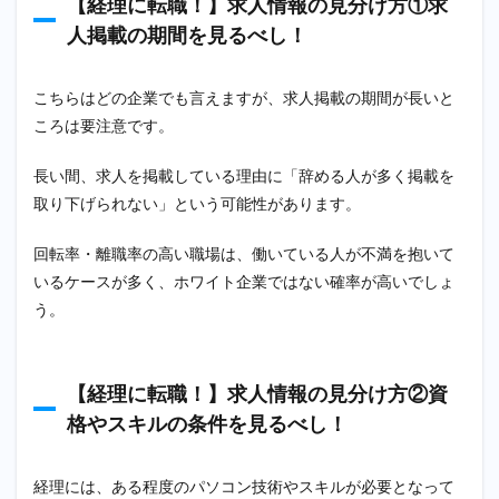
【経理に転職！】求人情報の見分け方①求
1.3
人掲載の期間を見るべし！
【経理
に転
職！】
こちらはどの企業でも言えますが、求人掲載の期間が長いと
求人情
ころは要注意です。
報の見
分け方
③仕事
長い間、求人を掲載している理由に「辞める人が多く掲載を
内容が
取り下げられない」という可能性があります。
曖昧な
場合
回転率・離職率の高い職場は、働いている人が不満を抱いて
1.4
いるケースが多く、ホワイト企業ではない確率が高いでしょ
【番外
編：経
う。
理に転
職！】
ホワイ
ト企業
【経理に転職！】求人情報の見分け方②資
の見分
格やスキルの条件を見るべし！
け方…
自分の
勘を信
経理には、ある程度のパソコン技術やスキルが必要となって
じる！