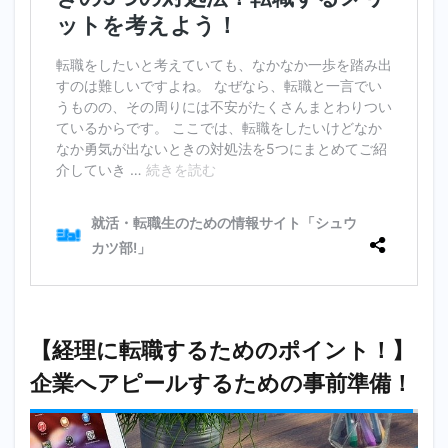
が見る
ポイン
ト①な
ぜこの
会社を
選んだ
のか
3.2
【経理
に転
職！】
採用者
が見る
ポイン
ト②こ
の会社
に入っ
て何を
【経理に転職するためのポイント！】
成し遂
げたい
企業へアピールするための事前準備！
か
4
【あな