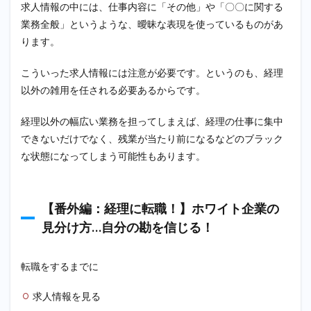
するた
求人情報の中には、仕事内容に「その他」や「〇〇に関する
めに
業務全般」というような、曖昧な表現を使っているものがあ
2.1.1
ります。
①MOS（マ
イクロソフ
こういった求人情報には注意が必要です。というのも、経理
ト オフィス
スペシャリ
以外の雑用を任される必要あるからです。
スト）
経理以外の幅広い業務を担ってしまえば、経理の仕事に集中
2.1.2
②日商
できないだけでなく、残業が当たり前になるなどのブラック
簿記2級
な状態になってしまう可能性もあります。
2.1.3
③ファ
イナン
【番外編：経理に転職！】ホワイト企業の
シャル
プラン
見分け方…自分の勘を信じる！
ナー
2.2
転職をするまでに
【経理
に転
求人情報を見る
職！】
事前準