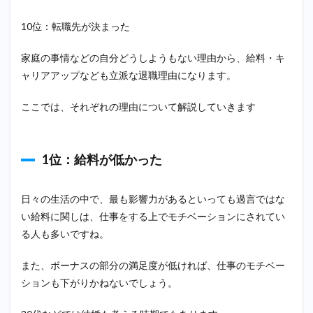
1.5
10位：転職先が決まった
5位：
残業
など
家庭の事情などの自分どうしようもない理由から、給料・キ
で拘
ャリアアップなども立派な退職理由になります。
束時
間が
長か
ここでは、それぞれの理由について解説していきます
った
1.6
6位：
1位：給料が低かった
キャ
リア
アッ
日々の生活の中で、最も影響力があるといっても過言ではな
プが
い給料に関しは、仕事をする上でモチベーションにされてい
でき
ない
る人も多いですね。
1.7
また、ボーナスの部分の満足度が低ければ、仕事のモチベー
7位：
社風
ションも下がりかねないでしょう。
や風
土が