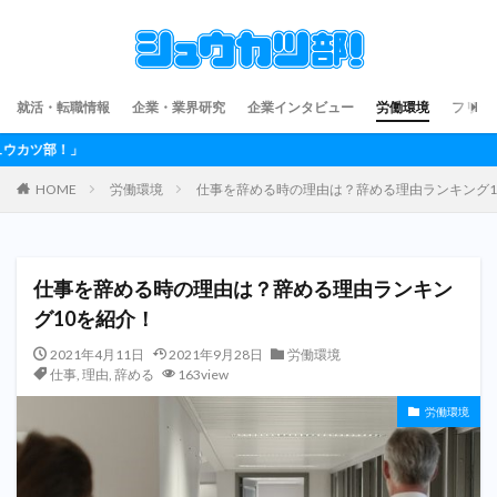
就活・転職情報
企業・業界研究
企業インタビュー
労働環境
フリー
就活
HOME
労働環境
仕事を辞める時の理由は？辞める理由ランキング1
仕事を辞める時の理由は？辞める理由ランキン
グ10を紹介！
2021年4月11日
2021年9月28日
労働環境
仕事
,
理由
,
辞める
163view
労働環境