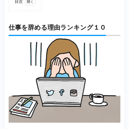
目次
1
仕事
を辞
める
仕事を辞める理由ランキング１０
理由
ラン
キン
グ１
０
1.1
1位：
給料
が低
かっ
た
1.2
2位：
やり
が
い・
達成
感を