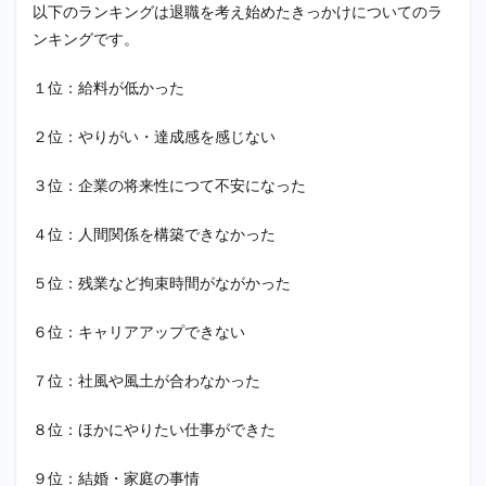
以下のランキングは退職を考え始めたきっかけについてのラ
感じ
るこ
ンキングです。
とが
でき
１位：給料が低かった
ない
1.3
２位：やりがい・達成感を感じない
3位：
企業
３位：企業の将来性につて不安になった
の将
来性
が不
４位：人間関係を構築できなかった
安に
なっ
５位：残業など拘束時間がながかった
た
1.4
６位：キャリアアップできない
4位：
人間
関係
７位：社風や風土が合わなかった
を構
築で
８位：ほかにやりたい仕事ができた
きな
かっ
た
９位：結婚・家庭の事情