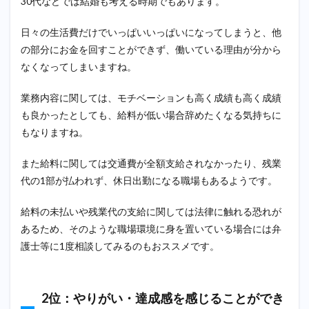
30代などでは結婚も考える時期でもあります。
合わ
なか
った
日々の生活費だけでいっぱいいっぱいになってしまうと、他
の部分にお金を回すことができず、働いている理由が分から
1.8
8位：
なくなってしまいますね。
他に
やり
業務内容に関しては、モチベーションも高く成績も高く成績
たい
こと
も良かったとしても、給料が低い場合辞めたくなる気持ちに
がで
もなりますね。
きた
1.9
また給料に関しては交通費が全額支給されなかったり、残業
9位：
代の1部が払われず、休日出勤になる職場もあるようです。
結
婚・
給料の未払いや残業代の支給に関しては法律に触れる恐れが
家庭
の事
あるため、そのような職場環境に身を置いている場合には弁
情
護士等に1度相談してみるのもおススメです。
1.10
10位：
転職先
2位：やりがい・達成感を感じることができ
が決ま