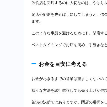
飲食店を閉店するのに大切なのは、やはり
「タ
イミ
閉店や撤退を先延ばしにしてしまうと、借
ン
グ」
ます。
は？
1.1
このような事態を避けるためにも、閉店す
お金
を目
ベストタイミングでお店を閉め、手続きな
安に
考え
る
お金を目安に考える
1.2
時間
にも
お金が尽きるまでの営業は望ましくないの
気を
配る
様々な方法を試行錯誤しても売り上げが伸
2
飲
苦渋の決断ではありますが、閉店の選択を
食