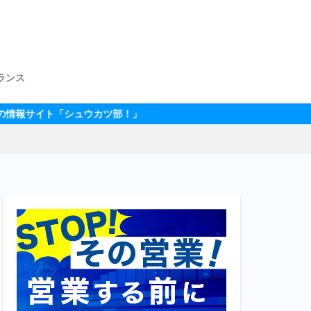
ランス
「シュウカツ部！」