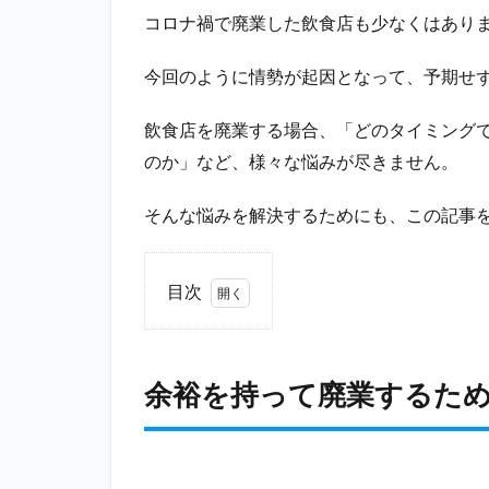
コロナ禍で廃業した飲食店も少なくはあり
今回のように情勢が起因となって、予期せ
飲食店を廃業する場合、「どのタイミング
のか」など、様々な悩みが尽きません。
そんな悩みを解決するためにも、この記事
目次
1
余裕
を持
余裕を持って廃業するた
って
廃業
する
ため
の