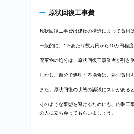
す
る？
原状回復工事費
4.1
他業
原状回復工事費は建物の構造によって費用
種へ
転職
一般的に、1坪あたり数万円から10万円程
4.2
飲食
廃棄物の処分は、原状回復工事業者が引き
業へ
就職
しかし、自分で処理する場合は、処理費用
5
飲
また、原状回復の状態の認識にズレがある
食
店
の
そのような事態を避けるためにも、内装工
廃
の人に立ち会ってもらいましょう。
業
後
お