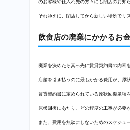
のお客様や仕入れ先の方々にも閉店のお知
費
それゆえに、閉店してから新しい場所でリ
2.3
保証
金の
飲食店の廃業にかかるお
償却
費
3
飲
食
廃業を決めたら真っ先に賃貸契約書の内容
店
の
店舗を引き払うのに最もかかる費用が、原
廃
業
賃貸契約書に定められている原状回復条項
に
か
か
原状回復にあたり、どの程度の工事が必要
る
時
また、費用を無駄にしないためのスケジュ
間