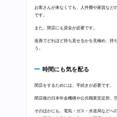
店
お客さんが来なくても、人件費や家賃など
の
です。
廃
業
に
また、閉店にも資金が必要です。
か
か
改善でどれほど持ち直せるかを見極め、持
る
う。
お
金
2.1
時間にも気を配る
解約
予告
期間
閉店をするためには、手続きが必要です。
の家
賃
閉店後の日本年金機構や公共職業安定所、
2.2
原状
そのほかにも、電気・ガス・水道局などへ
回復
工事