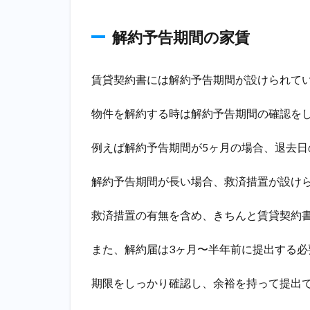
3.1
居抜
解約予告期間の家賃
きで
明け
渡す
賃貸契約書には解約予告期間が設けられて
場合
3.2
物件を解約する時は解約予告期間の確認を
原状
回復
例えば解約予告期間が5ヶ月の場合、退去日
工事
をす
解約予告期間が長い場合、救済措置が設け
る場
合
救済措置の有無を含め、きちんと賃貸契約
4
飲食
また、解約届は3ヶ月〜半年前に提出する必
店の
廃業
期限をしっかり確認し、余裕を持って提出
後は
どう