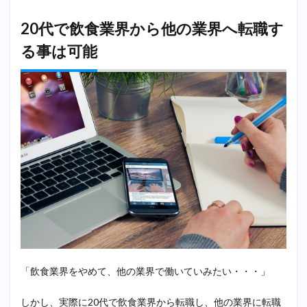
業界
から
20代で飲食業界から他の業界へ転職す
の転
職す
る事は可能
る際
にお
すす
めの
転職
エー
ジェ
ント
5.1
マイ
ナビ
エー
ジェ
ント
5.2
マイ
「飲食業界をやめて、他の業界で働いていみたい・・・」
ナビ
ジョ
ブ
しかし、実際に20代で飲食業界から転職し、他の業界に転職