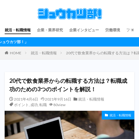
就活・転職情報
企業・業界研究
企業インタビュー
労働環境
フリー
HOME
就活・転職情報
20代で飲食業界からの転職する方法は？転
20代で飲食業界からの転職する方法は？転職成
功のための3つのポイントを解説！
2021年4月6日
2021年9月16日
就活・転職情報
ポイント
,
成功
,
転職
80view
就活・転職情報