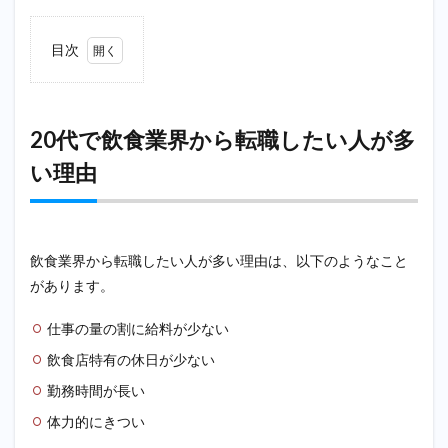
目次
1
20
代で
飲食
20代で飲食業界から転職したい人が多
業界
い理由
から
転職
した
い人
が多
い理
飲食業界から転職したい人が多い理由は、以下のようなこと
由
があります。
1.1
給料
仕事の量の割に給料が少ない
が安
飲食店特有の休日が少ない
い
勤務時間が長い
1.2
休日
体力的にきつい
が少