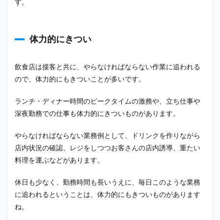
す。
活動
を進
める
体力的にきつい
4.2
計画
的に
転職
飲食店は接客と共に、やらなければならない作業に追われる
活動
ので、体力的にもきついことが多いです。
を行
う
ランチ・ディナー時間のピークタイムの激務や、立ち仕事や
4.3
深夜勤務での仕事も体力的にきついものがあります。
転職
エー
やらなければならない業務例として、ドリンクを作りながら
ジェ
ント
店内状況の確認、レジをしつつお客さんの店内誘導、重たい
に相
料理を運ぶなどがあります。
談す
る
休日も少なく、勤務時間も長いうえに、毎日このような業務
5
に追われるということは、体力的にもきついものがあります
20
代で
ね。
飲食