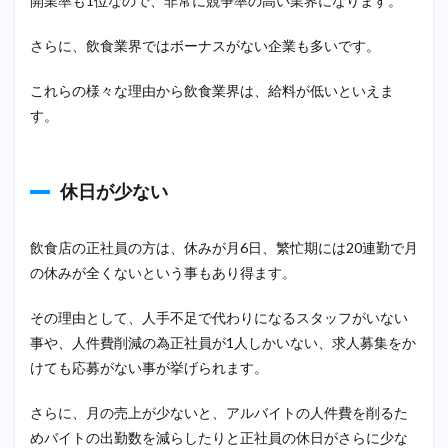
開業率も1位なので、非常に競争率の高い業界になります。
能
さらに、飲食業界ではボーナスがない企業も多いです。
3
飲食
業界
これらの様々な理由から飲食業界は、給料が低いといえま
から
す。
20
代で
転職
する
休日が少ない
のに
おす
すめ
飲食店の正社員の方は、休みが月6日、繁忙期には20連勤で月
の職
種・
の休みが全くないという事もあり得ます。
業界
3.1
その理由として、人手不足で代わりになるスタッフがいない
接
事や、人件費削減の為正社員が1人しかいない、求人募集をか
客・
けても応募がない事が挙げられます。
販売
職
さらに、月の売上が少ないと、アルバイトの人件費を削るた
3.2
めバイトの出勤数を減らしたりと正社員の休日がさらに少な
営業