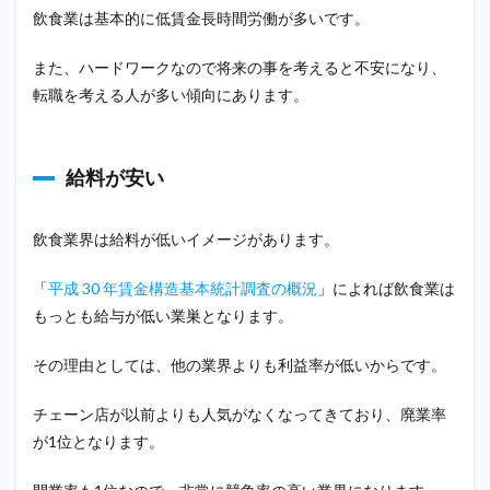
ない
飲食業は基本的に低賃金長時間労働が多いです。
1.3
勤務
また、ハードワークなので将来の事を考えると不安になり、
時間
転職を考える人が多い傾向にあります。
が長
い
1.4
給料が安い
体力
的に
きつ
い
飲食業界は給料が低いイメージがあります。
2
「
平成 30 年賃金構造基本統計調査の概況
」によれば飲食業は
20
代で
もっとも給与が低い業巣となります。
飲食
業界
その理由としては、他の業界よりも利益率が低いからです。
から
他の
業界
チェーン店が以前よりも人気がなくなってきており、廃業率
へ転
が1位となります。
職す
る事
は可