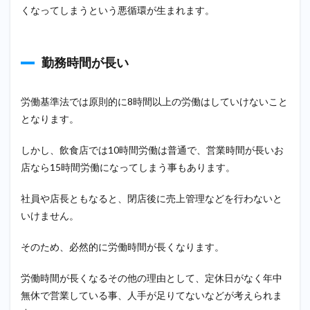
職
くなってしまうという悪循環が生まれます。
3.3
IT・
Web
勤務時間が長い
エン
ジニ
ア
労働基準法では原則的に8時間以上の労働はしていけないこと
4
となります。
20
代で
しかし、飲食店では10時間労働は普通で、営業時間が長いお
飲食
店なら15時間労働になってしまう事もあります。
業界
から
転職
社員や店長ともなると、閉店後に売上管理などを行わないと
成功
いけません。
する
ポイ
ント
そのため、必然的に労働時間が長くなります。
4.1
労働時間が長くなるその他の理由として、定休日がなく年中
在職
中に
無休で営業している事、人手が足りてないなどが考えられま
転職