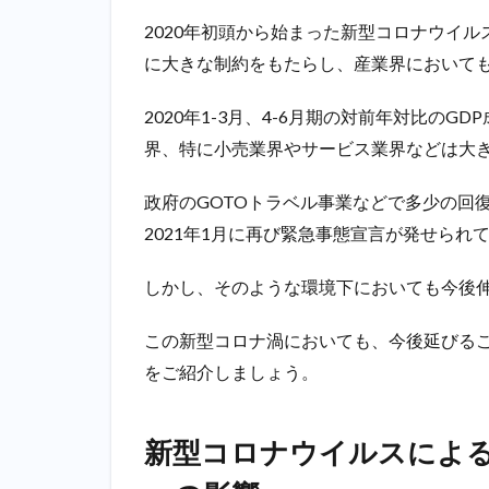
の
2020年初頭から始まった新型コロナウイル
社
に大きな制約をもたらし、産業界において
会
は
ど
2020年1-3月、4-6月期の対前年対比の
う
界、特に小売業界やサービス業界などは大
変
わ
政府のGOTOトラベル事業などで多少の回
っ
た
2021年1月に再び緊急事態宣言が発せら
2
しかし、そのような環境下においても今後
新型
コロ
ナウ
この新型コロナ渦においても、今後延びる
イル
をご紹介しましょう。
スに
よる
日本
新型コロナウイルスによ
社会
と転