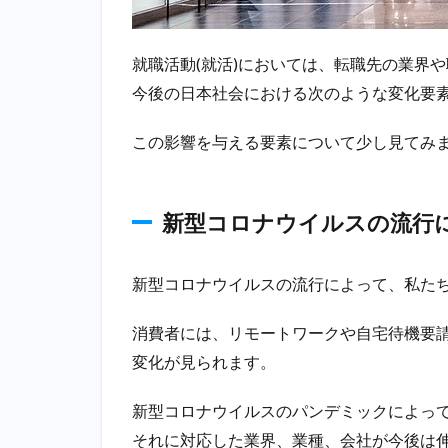
のデ
ジタ
ル化
就職活動(就活)においては、転職先の業界
とそ
今後の日本社会における次のような変化要
の民
間対
応力
この影響を与える要素について少し見てみ
2.3
少子
新型コロナウイルスの流行
高齢
化に
よる
労働
新型コロナウイルスの流行によって、私た
環境
の変
消費者には、リモートワークや自宅待機要
化
変化が見られます。
3
将
新型コロナウイルスのパンデミックによっ
来
それに対応した業界、業種、会社が今後は
的