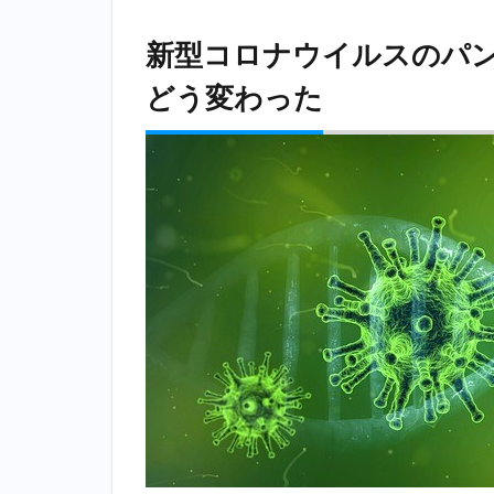
新
型
新型コロナウイルスのパ
コ
ロ
どう変わった
ナ
ウ
イ
ル
ス
の
パ
ン
デ
ミ
ッ
ク
に
よ
っ
て
日
本