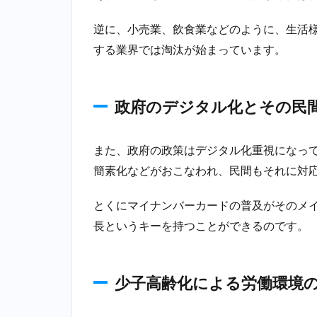
に
伸
逆に、小売業、飲食業などのように、生活
び
する業界では淘汰が始まっています。
る
こ
と
が
政府のデジタル化とその民
期
待
さ
また、政府の政策はデジタル化重視になっ
れ
簡素化などがおこなわれ、民間もそれに対
る
業
とくにマイナンバーカードの普及がそのメ
界
の
長というキーを持つことができるのです。
ポ
イ
ン
ト
少子高齢化による労働環境
3.1