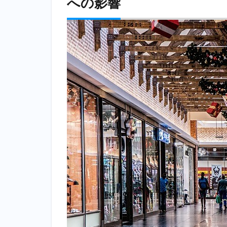
への影響
職先
の業
界、
業種
への
影響
2.1
新型
コロ
ナウ
イル
スの
流行
によ
る消
費態
度の
変化
2.2
政府