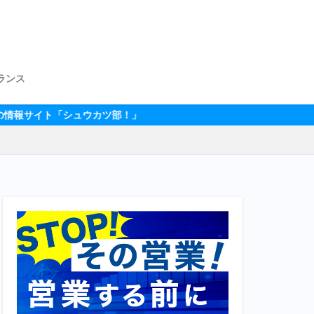
ランス
ウカツ部！」