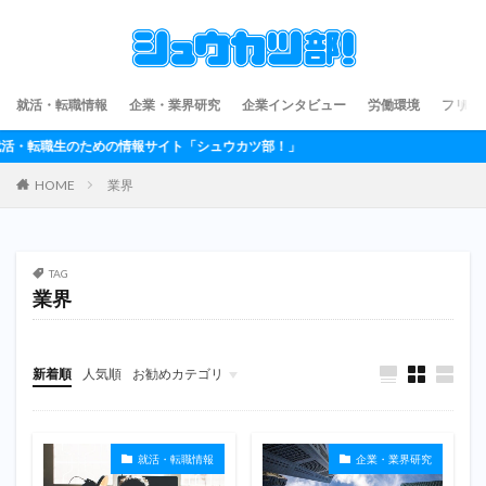
就活・転職情報
企業・業界研究
企業インタビュー
労働環境
フリー
のための情報サイト「シュウカツ部！」
HOME
業界
TAG
業界
新着順
人気順
お勧めカテゴリ
フリーランス
就活・転職情報
企業・業界研究