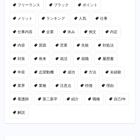
フリーランス
ブラック
ポイント
メリット
ランキング
人気
仕事
仕事内容
企業
休み
例文
内定
内容
原因
営業
失敗
対処法
対策
将来
就活
就職
履歴書
年収
志望動機
成功
方法
未経験
業界
業種
注意点
特徴
理由
看護師
第二新卒
紹介
職種
自己PR
解説